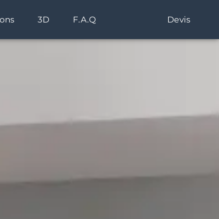
ions
3D
F.A.Q
Devis